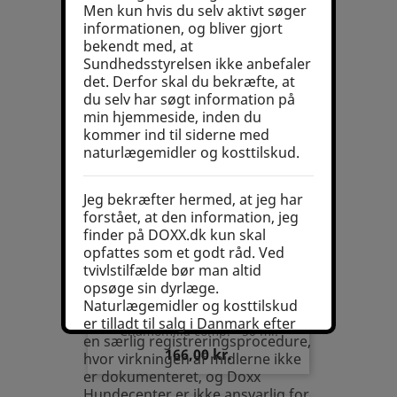
Men kun hvis du selv aktivt søger
informationen, og bliver gjort
Arnica D12 - 50 ml.
bekendt med, at
131,00 kr.
Sundhedsstyrelsen ikke anbefaler
det. Derfor skal du bekræfte, at
du selv har søgt information på
min hjemmeside, inden du
kommer ind til siderne med
naturlægemidler og kosttilskud.
Jeg bekræfter hermed, at jeg har
forstået, at den information, jeg
finder på DOXX.dk kun skal
opfattes som et godt råd. Ved
tvivlstilfælde bør man altid
opsøge sin dyrlæge.
Naturlægemidler og kosttilskud
er tilladt til salg i Danmark efter
Chamomilla comp. - 50 ml.
en særlig registreringsprocedure,
166,00 kr.
hvor virkningen af midlerne ikke
er dokumenteret, og Doxx
Hundecenter er ikke ansvarlig for